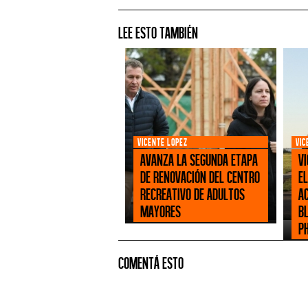
Lee esto también
VICENTE LOPEZ
VIC
Avanza la segunda etapa
V
de renovación del Centro
e
Recreativo de Adultos
A
Mayores
B
P
Comentá esto