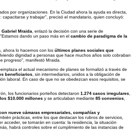
dos por organizaciones. En la Ciudad ahora la ayuda es directa,
: capacitarse y trabajar", precisó el mandatario, quien concluyó:
,
Gabriel Mraida
, enlazó la decisión con una serie de
al: "Estamos dando un paso más en el
cambio de paradigma de la
s, ahora lo hacemos con los
últimos planes sociales que
lviendo dignidad a personas que hace muchos años solo cobraban
de progreso", manifestó Mraida.
emplaza el actual mecanismo de planes se formalizó a través de
os beneficiarios
, sin intermediarios, unidos a la obligación de
ción laboral. En caso de que no se obedezcan esos requisitos, se
rón, los funcionarios porteños detectaron
1.274 casos irregulares
,
los $10.000 millones
y se articulaban mediante
85 convenios
,
con nueve cámaras empresariales, compañías y
mbién prácticas, entre los que destacan los rubros de servicios,
r acceder, se tomarán en cuenta: la residencia, la situación
más, habrá controles sobre el cumplimiento de las instancias de