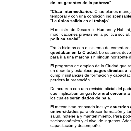
de los gerentes de la pobreza
".
"
Chau intermediarios
. Chau planes maneja
temporal y con una
condición indispensable
"
La única salida es el trabajo
".
El ministro de Desarrollo Humano y Hábitat
modificaciones previas en la política soci
política social
".
"Ya lo hicimos con el sistema de comedore
quedaban en la Ciudad
. Le estamos devo
para ir a una marcha sin ningún horizonte 
El programa de empleo de la Ciudad que re
un decreto y establece
pagos directos a l
cumplir instancias de formación y capacita
perderá la prestación.
De acuerdo con una revisión oficial del pad
que implicaban un
gasto anual cercano a 
los cuales serán
dados de baja
.
El mecanismo renovado incluye
acuerdos 
universidades
para ofrecer formación y ta
salud, hotelería y mantenimiento. Para pode
socioeconómica y el nivel de ingresos. Ade
capacitación y desempeño.