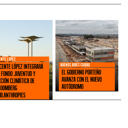
ENTE LOPEZ
BUENOS AIRES CIUDAD
icente López integrará
El Gobierno porteño
l Fondo Juventud y
avanza con el nuevo
cción Climática de
Autódromo
loomberg
hilanthropies