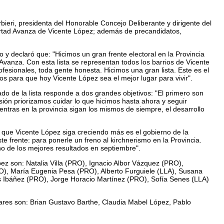
bieri, presidenta del Honorable Concejo Deliberante y dirigente del
rtad Avanza de Vicente López; además de precandidatos,
co y declaró que: "Hicimos un gran frente electoral en la Provincia
Avanza. Con esta lista se representan todos los barrios de Vicente
ofesionales, toda gente honesta. Hicimos una gran lista. Este es el
s para que hoy Vicente López sea el mejor lugar para vivir".
 de la lista responde a dos grandes objetivos: "El primero son
sión priorizamos cuidar lo que hicimos hasta ahora y seguir
entras en la provincia sigan los mismos de siempre, el desarrollo
a que Vicente López siga creciendo más es el gobierno de la
 frente: para ponerle un freno al kirchnerismo en la Provincia.
o de los mejores resultados en septiembre".
ez son: Natalia Villa (PRO), Ignacio Albor Vázquez (PRO),
RO), María Eugenia Pesa (PRO), Alberto Furguiele (LLA), Susana
s Ibáñez (PRO), Jorge Horacio Martínez (PRO), Sofía Senes (LLA)
ares son: Brian Gustavo Barthe, Claudia Mabel López, Pablo