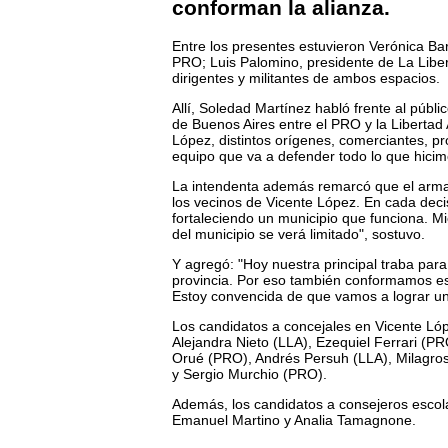
conforman la alianza.
Entre los presentes estuvieron Verónica Bar
PRO; Luis Palomino, presidente de La Libe
dirigentes y militantes de ambos espacios.
Allí, Soledad Martínez habló frente al públi
de Buenos Aires entre el PRO y la Libertad 
López, distintos orígenes, comerciantes, pr
equipo que va a defender todo lo que hicimo
La intendenta además remarcó que el armado
los vecinos de Vicente López. En cada deci
fortaleciendo un municipio que funciona. Mi
del municipio se verá limitado", sostuvo.
Y agregó: "Hoy nuestra principal traba par
provincia. Por eso también conformamos este
Estoy convencida de que vamos a lograr un
Los candidatos a concejales en Vicente Lóp
Alejandra Nieto (LLA), Ezequiel Ferrari (P
Orué (PRO), Andrés Persuh (LLA), Milagro
y Sergio Murchio (PRO).
Además, los candidatos a consejeros escol
Emanuel Martino y Analia Tamagnone.