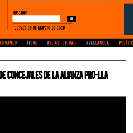
buscador
Jueves 06 de Agosto de 2026
FERNANDO
TIGRE
BS. AS. CIUDAD
AVELLANEDA
POLÍTI
de concejales de la alianza PRO-LLA