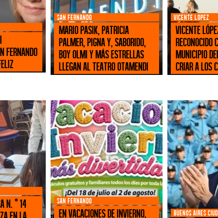
SAN FERNANDO
VICENTE LOPEZ
Mario Pasik, Patricia
Vicente Lópe
i
Palmer, Pigna y, Saborido,
reconocido 
an Fernando
Boy Olmi y más estrellas
municipio de
eliz
llegan al Teatro Otamendi
criar a los 
SAN FERNANDO
a N. ° 14
En Vacaciones de Invierno,
BUENOS AIRES CIU
za en la