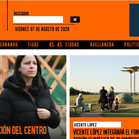
buscador
Viernes 07 de Agosto de 2026
FERNANDO
TIGRE
BS. AS. CIUDAD
AVELLANEDA
POLÍTI
VICENTE LOPEZ
ción del Centro
Vicente López integrará el Fo