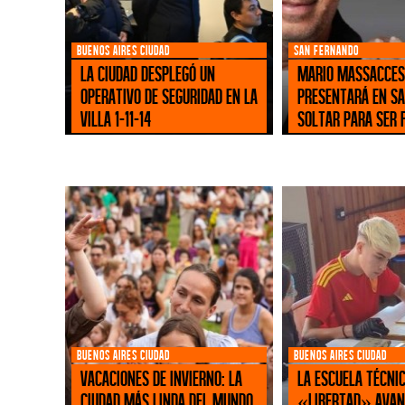
BUENOS AIRES CIUDAD
SAN FERNANDO
La Ciudad desplegó un
Mario Massacces
operativo de seguridad en la
presentará en S
villa 1-11-14
Soltar para ser f
BUENOS AIRES CIUDAD
BUENOS AIRES CIUDAD
Vacaciones de invierno: la
La Escuela Técnic
Ciudad más linda del mundo
«Libertad» avan