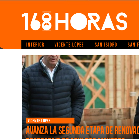
INTERIOR
VICENTE LÓPEZ
SAN ISIDRO
SAN 
VICENTE LOPEZ
Avanza la segunda etapa de renova