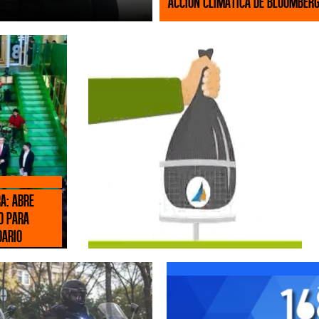
Acción Climática de Bloomberg
a: abre
O para
dario