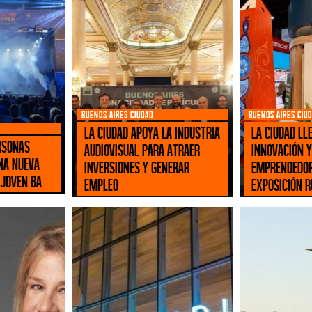
BUENOS AIRES CIUDAD
BUENOS AIRES CIU
La Ciudad apoya la industria
La Ciudad ll
rsonas
audiovisual para atraer
innovación y
na nueva
inversiones y generar
emprendedor
 Joven BA
empleo
Exposición R