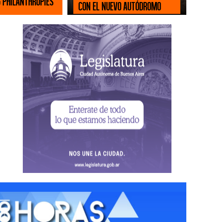
 Philanthropies
con el nuevo Autódromo