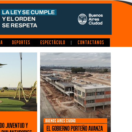
CA
DEPORTES
ESPECTÁCULO
CONTACTANOS
|
BUENOS AIRES CIUDAD
ndo Juventud y
El Gobierno porteño avanza