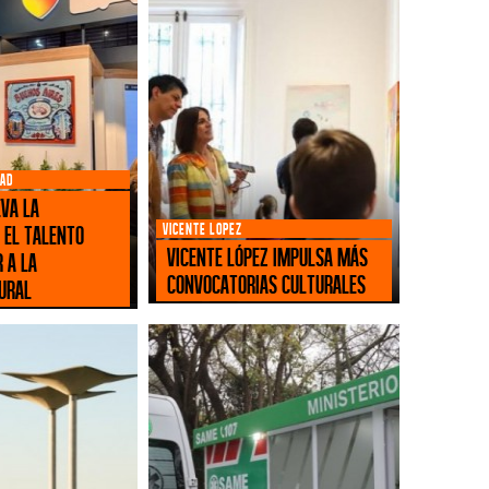
DAD
eva la
VICENTE LOPEZ
 el talento
Vicente López impulsa más
 a la
convocatorias culturales
ural