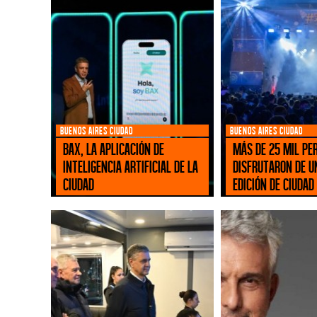
BUENOS AIRES CIUDAD
BUENOS AIRES CIUDAD
BAX, la aplicación de
Más de 25 mil pe
inteligencia artificial de la
disfrutaron de u
Ciudad
edición de Ciudad