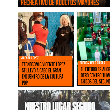
Recreativo de Adultos Mayores
VICENTE LOPEZ
BUENOS AIRES CIUDAD
Tecnocomic Vicente López:
El futuro es ahor
se llevó a cabo el gran
otro centro TUM
encuentro de la cultura
chicos del secun
pop