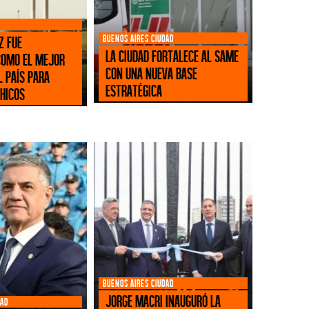
BUENOS AIRES CIUDAD
z fue
La Ciudad fortalece al SAME
como el mejor
con una nueva base
l país para
estratégica
chicos
BUENOS AIRES CIUDAD
Jorge Macri inauguró la
DAD